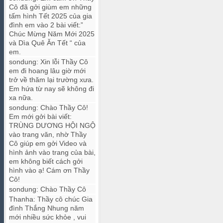
Cô đã gởi giùm em những
tấm hình Tết 2025 của gia
đình em vào 2 bài viết:”
Chúc Mừng Năm Mới 2025
và Dìa Quê Ăn Tết “ của
em.
sondung
:
Xin lỗi Thầy Cô
em đi hoang lâu giờ mới
trở về thăm lại trường xưa.
Em hứa từ nay sẽ không đi
xa nữa.
sondung
:
Chào Thầy Cô!
Em mới gởi bài viết:
TRÙNG DƯƠNG HỘI NGỘ
vào trang văn, nhờ Thầy
Cô giúp em gởi Video và
hình ảnh vào trang của bài,
em không biết cách gởi
hình vào ạ! Cám ơn Thầy
Cô!
sondung
:
Chào Thầy Cô
Thanha
:
Thầy cô chúc Gia
đình Thắng Nhung năm
mới nhiều sức khỏe , vui