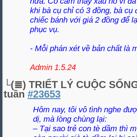
nữa. Cô cảm thấy xấu hổ vì đã 
khi bà cụ chỉ có 3 đồng, bà cụ 
chiếc bánh với giá 2 đồng để l
phục vụ.
- Mỗi phán xét về bản chất là 
Admin 1.5.24
└(≣) TRIẾT LÝ CUỘC SỐN
tuần
#23653
Hôm nay, tôi vô tình nghe đượ
dị, mà lòng chùng lại:
– Tại sao trẻ con tè dầm thì 