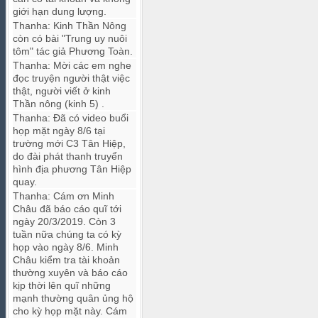
giới hạn dung lượng.
Thanha
:
Kinh Thần Nông
còn có bài "Trung uy nuôi
tôm" tác giả Phương Toàn.
Thanha
:
Mời các em nghe
đọc truyện người thật việc
thật, người viết ở kinh
Thần nông (kinh 5) .
Thanha
:
Đã có video buổi
họp mặt ngày 8/6 tại
trường mới C3 Tân Hiệp,
do đài phát thanh truyển
hình địa phương Tân Hiệp
quay.
Thanha
:
Cám ơn Minh
Châu đã báo cáo quĩ tới
ngày 20/3/2019. Còn 3
tuần nữa chúng ta có kỳ
họp vào ngày 8/6. Minh
Châu kiểm tra tài khoản
thường xuyên và báo cáo
kịp thời lên quĩ những
mạnh thường quân ủng hộ
cho kỳ họp mặt này. Cám