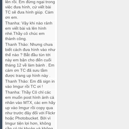
lên rồi. Em đừng ngại trong
việc đưa hình, cứ viết bài
TC sẽ đưa hình giúp. Cám
ơn em.
Thanha
:
Vậy khi nào rảnh
em viết bài và lên hình
nhé.Thầy cô chúc em
thành công.
Thanh Thảo
:
Nhưng chưa
biết cách đưa hình vào như
thế nào ? Bắt đầu tùn tới
này em bận cho đến cuối
tháng 12 về làm bánh . Em
cám ơn TC đã sưu tầm
được trang up hình này .
Thanh Thảo
:
Em đã sign in
vào Imgur rồi TC ơi !
Thanha
:
Thầy Cô chỉ các
em muốn post hình ảnh cá
nhân vào MTX, các em hãy
up vào Imgur rồi copy qua
như trước đây đối với Flickr
hoặc Photobucket. Bởi vì
Imgur tiện lợi hơn, không
cần có tài khoản và không