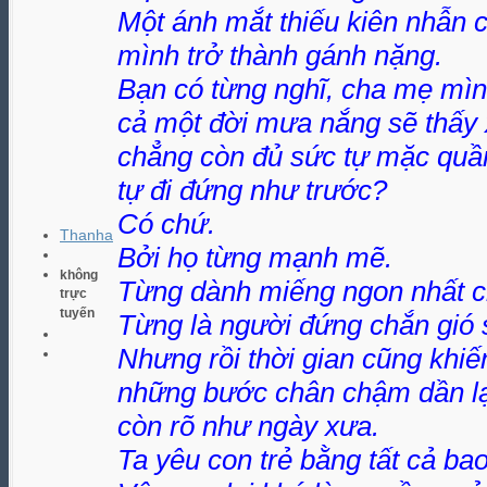
Một ánh mắt thiếu kiên nhẫn c
mình trở thành gánh nặng.
Bạn có từng nghĩ, cha mẹ mì
cả một đời mưa nắng sẽ thấy 
chẳng còn đủ sức tự mặc quầ
tự đi đứng như trước?
Có chứ.
Thanha
Bởi họ từng mạnh mẽ.
không
Từng dành miếng ngon nhất c
trực
tuyến
Từng là người đứng chắn gió 
Nhưng rồi thời gian cũng khiế
những bước chân chậm dần lạ
còn rõ như ngày xưa.
Ta yêu con trẻ bằng tất cả ba