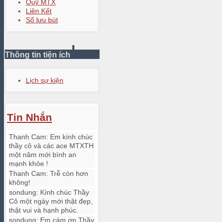
Quỹ MTX
Liên Kết
Sổ lưu bút
Thông tin tiện ích
Lịch sự kiện
Tin Nhắn
Thanh Cam
:
Em kính chúc
thầy cô và các ace MTXTH
một năm mới bình an
mạnh khỏe !
Thanh Cam
:
Trễ còn hơn
không!
sondung
:
Kính chúc Thầy
Cô một ngày mới thật đẹp,
thật vui và hạnh phúc.
sondung
:
Em cám ơn Thầy