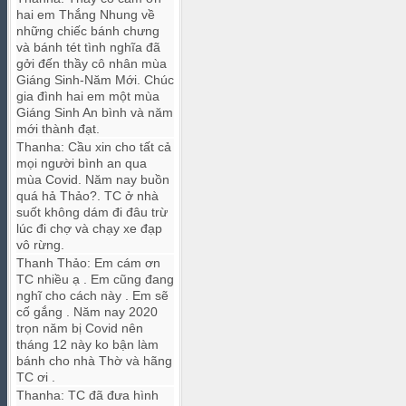
hai em Thắng Nhung về
những chiếc bánh chưng
và bánh tét tình nghĩa đã
gởi đến thầy cô nhân mùa
Giáng Sinh-Năm Mới. Chúc
gia đình hai em một mùa
Giáng Sinh An bình và năm
mới thành đạt.
Thanha
:
Cầu xin cho tất cả
mọi người bình an qua
mùa Covid. Năm nay buồn
quá hả Thảo?. TC ở nhà
suốt không dám đi đâu trừ
lúc đi chợ và chạy xe đạp
vô rừng.
Thanh Thảo
:
Em cám ơn
TC nhiều ạ . Em cũng đang
nghĩ cho cách này . Em sẽ
cố gắng . Năm nay 2020
trọn năm bị Covid nên
tháng 12 này ko bận làm
bánh cho nhà Thờ và hãng
TC ơi .
Thanha
:
TC đã đưa hình