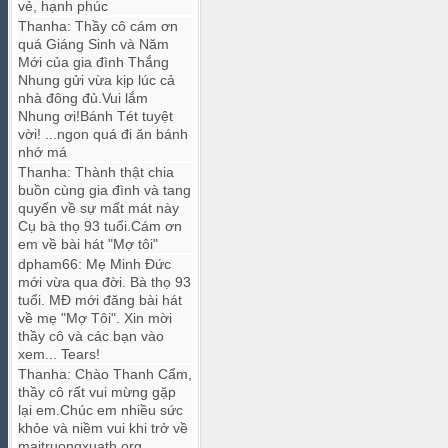
vẻ, hạnh phúc
Thanha
:
Thầy cô cám ơn
quá Giáng Sinh và Năm
Mới của gia đình Thắng
Nhung gửi vừa kịp lúc cả
nhà đông đủ.Vui lắm
Nhung ơi!Bánh Tét tuyệt
vời! ...ngon quá đi ăn bánh
nhớ má
Thanha
:
Thành thật chia
buồn cùng gia đình và tang
quyến về sự mất mát này
Cụ bà thọ 93 tuổi.Cám ơn
em về bài hát "Mợ tôi"
dpham66
:
Mẹ Minh Đức
mới vừa qua đời. Bà thọ 93
tuổi. MĐ mới đăng bài hát
về mẹ "Mợ Tôi". Xin mời
thầy cô và các bạn vào
xem... Tears!
Thanha
:
Chào Thanh Cẩm,
thầy cô rất vui mừng gặp
lại em.Chúc em nhiều sức
khỏe và niềm vui khi trở về
maitruongxuath.org