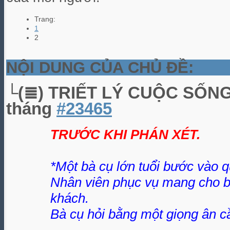
Trang:
1
2
NỘI DUNG CỦA CHỦ ĐỀ:
└(≣) TRIẾT LÝ CUỘC SỐN
tháng
#23465
TRƯỚC KHI PHÁN XÉT.
*Một bà cụ lớn tuổi bước vào q
Nhân viên phục vụ mang cho b
khách.
Bà cụ hỏi bằng một giọng ân c