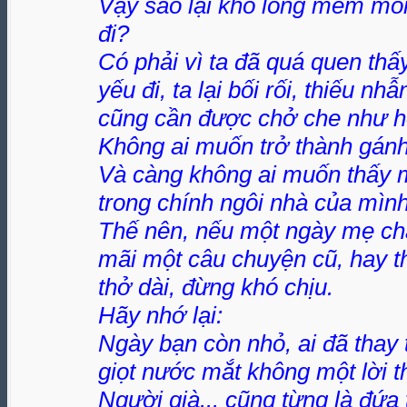
Vậy sao lại khó lòng mềm mỏ
đi?
Có phải vì ta đã quá quen thấ
yếu đi, ta lại bối rối, thiếu n
cũng cần được chở che như h
Không ai muốn trở thành gán
Và càng không ai muốn thấy m
trong chính ngôi nhà của mình
Thế nên, nếu một ngày mẹ cha
mãi một câu chuyện cũ, hay t
thở dài, đừng khó chịu.
Hãy nhớ lại:
Ngày bạn còn nhỏ, ai đã thay 
giọt nước mắt không một lời t
Người già... cũng từng là đứa