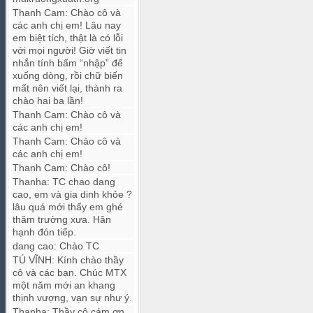
Thanh Cam
:
Chào cô và
các anh chị em! Lâu nay
em biệt tích, thật là có lỗi
với mọi người! Giờ viết tin
nhắn tính bấm “nhập” để
xuống dòng, rồi chữ biến
mất nên viết lại, thành ra
chào hai ba lần!
Thanh Cam
:
Chào cô và
các anh chị em!
Thanh Cam
:
Chào cô và
các anh chị em!
Thanh Cam
:
Chào cô!
Thanha
:
TC chao dang
cao, em và gia dinh khỏe ?
lâu quá mới thấy em ghé
thăm trường xưa. Hân
hạnh đón tiếp.
dang cao
:
Chào TC
TÚ VĨNH
:
Kính chào thầy
cô và các bạn. Chúc MTX
một năm mới an khang
thịnh vượng, vạn sự như ý.
Thanha
:
Thầy cô cám ơn