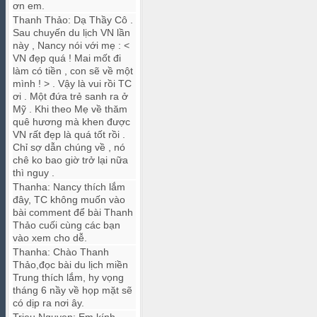
ơn em.
Thanh Thảo
:
Dạ Thầy Cô .
Sau chuyến du lịch VN lần
này , Nancy nói với mẹ : <
VN đẹp quá ! Mai mốt đi
làm có tiền , con sẽ về một
mình ! > . Vậy là vui rồi TC
ơi . Một đứa trẻ sanh ra ở
Mỹ . Khi theo Mẹ về thăm
quê hương mà khen được
VN rất đẹp là quá tốt rồi .
Chỉ sợ dẫn chúng về , nó
chê ko bao giờ trở lại nữa
thì nguy .
Thanha
:
Nancy thích lắm
đây, TC không muốn vào
bài comment để bài Thanh
Thảo cuối cùng các bạn
vào xem cho dễ.
Thanha
:
Chào Thanh
Thảo,đọc bài du lịch miền
Trung thích lắm, hy vọng
tháng 6 nầy về họp mặt sẽ
có dịp ra nơi ây.