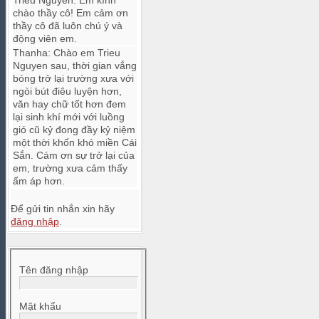
Trieu Nguyen
:
Em kính
chào thầy cô! Em cảm ơn
thầy cô đã luôn chú ý và
động viên em.
Thanha
:
Chào em Trieu
Nguyen sau, thời gian vắng
bóng trở lại trường xưa với
ngòi bút điêu luyện hơn,
văn hay chữ tốt hơn đem
lại sinh khí mới với luồng
gió cũ kỷ đong đầy kỷ niệm
một thời khốn khó miền Cái
Sắn. Cám ơn sự trở lại của
em, trường xưa cảm thấy
ấm áp hơn.
Để gửi tin nhắn xin hãy
đăng nhập
.
Tên đăng nhập
Mật khẩu