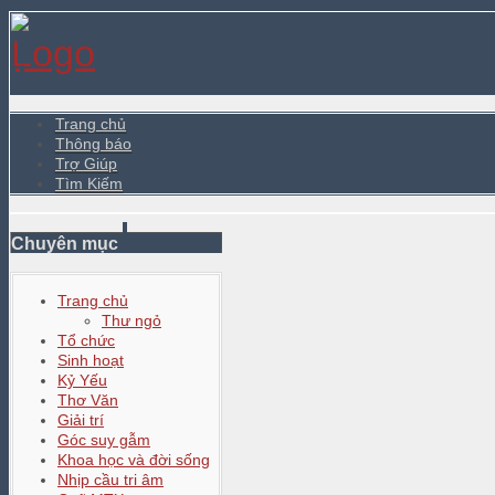
Trang chủ
Thông báo
Trợ Giúp
Tìm Kiếm
Chuyên mục
Trang chủ
Thư ngỏ
Tổ chức
Sinh hoạt
Kỷ Yếu
Thơ Văn
Giải trí
Góc suy gẫm
Khoa học và đời sống
Nhịp cầu tri âm