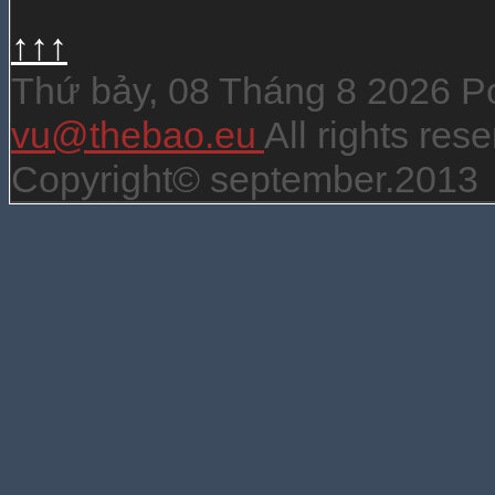
↑↑↑
Thứ bảy, 08 Tháng 8 2026 
vu@thebao.eu
All rights re
Copyright© september.2013