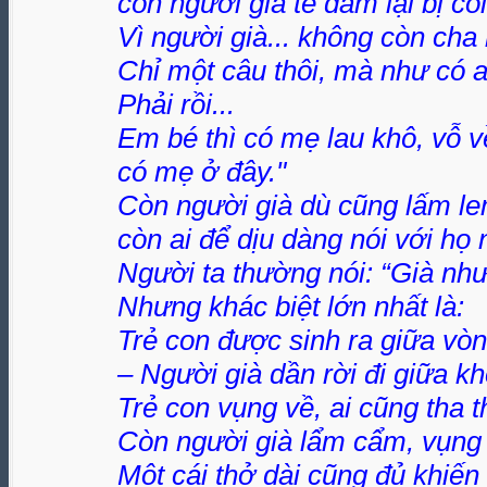
còn người già tè dầm lại bị co
Vì người già... không còn cha
Chỉ một câu thôi, mà như có a
Phải rồi...
Em bé thì có mẹ lau khô, vỗ v
có mẹ ở đây."
Còn người già dù cũng lấm lem
còn ai để dịu dàng nói với họ 
Người ta thường nói: “Già như
Nhưng khác biệt lớn nhất là:
Trẻ con được sinh ra giữa vòn
– Người già dần rời đi giữa k
Trẻ con vụng về, ai cũng tha t
Còn người già lẩm cẩm, vụng về
Một cái thở dài cũng đủ khiến 