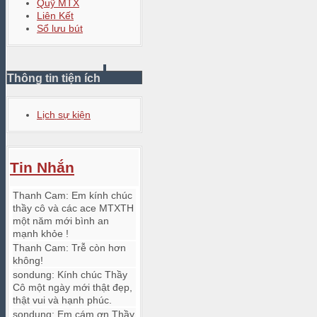
Quỹ MTX
Liên Kết
Sổ lưu bút
Thông tin tiện ích
Lịch sự kiện
Tin Nhắn
Thanh Cam
:
Em kính chúc
thầy cô và các ace MTXTH
một năm mới bình an
mạnh khỏe !
Thanh Cam
:
Trễ còn hơn
không!
sondung
:
Kính chúc Thầy
Cô một ngày mới thật đẹp,
thật vui và hạnh phúc.
sondung
:
Em cám ơn Thầy