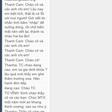
Thanh Cam
:
Chào cô và
các anh chị em! Lâu nay
em biệt tích, thật là có lỗi
với mọi người! Giờ viết tin
nhắn tính bấm “nhập” để
xuống dòng, rồi chữ biến
mất nên viết lại, thành ra
chào hai ba lần!
Thanh Cam
:
Chào cô và
các anh chị em!
Thanh Cam
:
Chào cô và
các anh chị em!
Thanh Cam
:
Chào cô!
Thanha
:
TC chao dang
cao, em và gia dinh khỏe ?
lâu quá mới thấy em ghé
thăm trường xưa. Hân
hạnh đón tiếp.
dang cao
:
Chào TC
TÚ VĨNH
:
Kính chào thầy
cô và các bạn. Chúc MTX
một năm mới an khang
thịnh vượng, vạn sự như ý.
Thanha
:
Thầy cô cám ơn