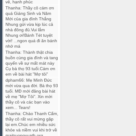
vẻ, hạnh phúc
Thanha
:
Thầy cô cám ơn
quá Giáng Sinh và Năm
Mới của gia đình Thắng
Nhung gửi vừa kịp lúc cả
nhà đông đủ.Vui lắm
Nhung ơi!Bánh Tét tuyệt
vời! ...ngon quá đi ăn bánh
nhớ má
Thanha
:
Thành thật chia
buồn cùng gia đình và tang
quyến về sự mất mát này
Cụ bà thọ 93 tuổi.Cám ơn
em về bài hát "Mợ tôi"
dpham66
:
Mẹ Minh Đức
mới vừa qua đời. Bà thọ 93
tuổi. MĐ mới đăng bài hát
về mẹ "Mợ Tôi". Xin mời
thầy cô và các bạn vào
xem... Tears!
Thanha
:
Chào Thanh Cẩm,
thầy cô rất vui mừng gặp
lại em.Chúc em nhiều sức
khỏe và niềm vui khi trở về
maitruongxuath.org