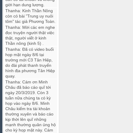
giới hạn dung lượng.
Thanha
:
Kinh Thần Nông
còn có bài "Trung uy nuôi
tôm" tác giả Phương Toàn.
Thanha
:
Mời các em nghe
đọc truyện người thật việc
thật, người viết ở kinh
Thần nông (kinh 5) .
Thanha
:
Đã có video buổi
họp mặt ngày 8/6 tại
trường mới C3 Tân Hiệp,
do đài phát thanh truyển
hình địa phương Tân Hiệp
quay.
Thanha
:
Cám ơn Minh
Châu đã báo cáo quĩ tới
ngày 20/3/2019. Còn 3
tuần nữa chúng ta có kỳ
họp vào ngày 8/6. Minh
Châu kiểm tra tài khoản
thường xuyên và báo cáo
kịp thời lên quĩ những
mạnh thường quân ủng hộ
cho kỳ họp mặt này. Cám