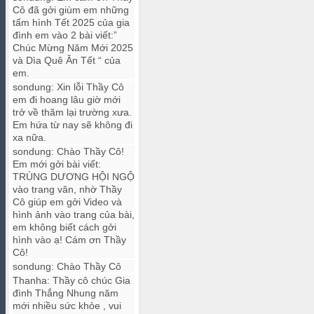
Cô đã gởi giùm em những
tấm hình Tết 2025 của gia
đình em vào 2 bài viết:”
Chúc Mừng Năm Mới 2025
và Dìa Quê Ăn Tết “ của
em.
sondung
:
Xin lỗi Thầy Cô
em đi hoang lâu giờ mới
trở về thăm lại trường xưa.
Em hứa từ nay sẽ không đi
xa nữa.
sondung
:
Chào Thầy Cô!
Em mới gởi bài viết:
TRÙNG DƯƠNG HỘI NGỘ
vào trang văn, nhờ Thầy
Cô giúp em gởi Video và
hình ảnh vào trang của bài,
em không biết cách gởi
hình vào ạ! Cám ơn Thầy
Cô!
sondung
:
Chào Thầy Cô
Thanha
:
Thầy cô chúc Gia
đình Thắng Nhung năm
mới nhiều sức khỏe , vui