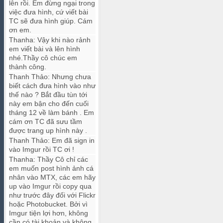
lên rồi. Em đừng ngại trong
việc đưa hình, cứ viết bài
TC sẽ đưa hình giúp. Cám
ơn em.
Thanha
:
Vậy khi nào rảnh
em viết bài và lên hình
nhé.Thầy cô chúc em
thành công.
Thanh Thảo
:
Nhưng chưa
biết cách đưa hình vào như
thế nào ? Bắt đầu tùn tới
này em bận cho đến cuối
tháng 12 về làm bánh . Em
cám ơn TC đã sưu tầm
được trang up hình này .
Thanh Thảo
:
Em đã sign in
vào Imgur rồi TC ơi !
Thanha
:
Thầy Cô chỉ các
em muốn post hình ảnh cá
nhân vào MTX, các em hãy
up vào Imgur rồi copy qua
như trước đây đối với Flickr
hoặc Photobucket. Bởi vì
Imgur tiện lợi hơn, không
cần có tài khoản và không