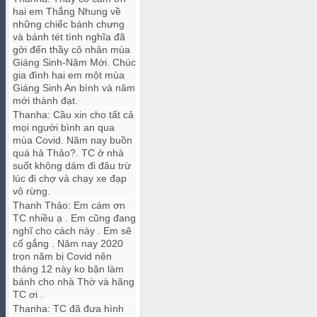
hai em Thắng Nhung về
những chiếc bánh chưng
và bánh tét tình nghĩa đã
gởi đến thầy cô nhân mùa
Giáng Sinh-Năm Mới. Chúc
gia đình hai em một mùa
Giáng Sinh An bình và năm
mới thành đạt.
Thanha
:
Cầu xin cho tất cả
mọi người bình an qua
mùa Covid. Năm nay buồn
quá hả Thảo?. TC ở nhà
suốt không dám đi đâu trừ
lúc đi chợ và chạy xe đạp
vô rừng.
Thanh Thảo
:
Em cám ơn
TC nhiều ạ . Em cũng đang
nghĩ cho cách này . Em sẽ
cố gắng . Năm nay 2020
trọn năm bị Covid nên
tháng 12 này ko bận làm
bánh cho nhà Thờ và hãng
TC ơi .
Thanha
:
TC đã đưa hình