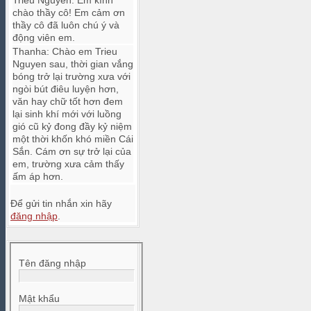
Trieu Nguyen
:
Em kính
chào thầy cô! Em cảm ơn
thầy cô đã luôn chú ý và
động viên em.
Thanha
:
Chào em Trieu
Nguyen sau, thời gian vắng
bóng trở lại trường xưa với
ngòi bút điêu luyện hơn,
văn hay chữ tốt hơn đem
lại sinh khí mới với luồng
gió cũ kỷ đong đầy kỷ niệm
một thời khốn khó miền Cái
Sắn. Cám ơn sự trở lại của
em, trường xưa cảm thấy
ấm áp hơn.
Để gửi tin nhắn xin hãy
đăng nhập
.
Tên đăng nhập
Mật khẩu