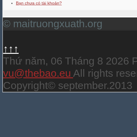
Bạn chưa có tài khoản?
© maitruongxuath.org
↑↑↑
Thứ năm, 06 Tháng 8 2026 
vu@thebao.eu
All rights re
Copyright© september.2013