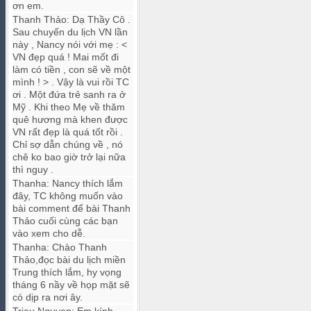
ơn em.
Thanh Thảo
:
Dạ Thầy Cô .
Sau chuyến du lịch VN lần
này , Nancy nói với mẹ : <
VN đẹp quá ! Mai mốt đi
làm có tiền , con sẽ về một
mình ! > . Vậy là vui rồi TC
ơi . Một đứa trẻ sanh ra ở
Mỹ . Khi theo Mẹ về thăm
quê hương mà khen được
VN rất đẹp là quá tốt rồi .
Chỉ sợ dẫn chúng về , nó
chê ko bao giờ trở lại nữa
thì nguy .
Thanha
:
Nancy thích lắm
đây, TC không muốn vào
bài comment để bài Thanh
Thảo cuối cùng các bạn
vào xem cho dễ.
Thanha
:
Chào Thanh
Thảo,đọc bài du lịch miền
Trung thích lắm, hy vọng
tháng 6 nầy về họp mặt sẽ
có dịp ra nơi ây.