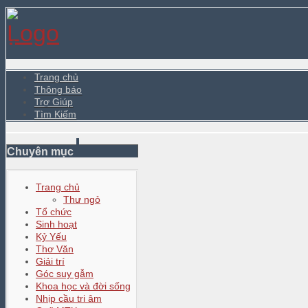
Trang chủ
Thông báo
Trợ Giúp
Tìm Kiếm
Chuyên mục
Trang chủ
Thư ngỏ
Tổ chức
Sinh hoạt
Kỷ Yếu
Thơ Văn
Giải trí
Góc suy gẫm
Khoa học và đời sống
Nhịp cầu tri âm