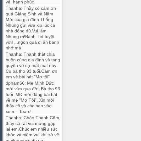
vẻ, hạnh phúc
Thanha
:
Thầy cô cám ơn
quá Giáng Sinh và Năm
Mới của gia đình Thắng
Nhung gửi vừa kịp lúc cả
nhà đông đủ.Vui lắm
Nhung ơi!Bánh Tét tuyệt
vời! ...ngon quá đi ăn bánh
nhớ má
Thanha
:
Thành thật chia
buồn cùng gia đình và tang
quyến về sự mất mát này
Cụ bà thọ 93 tuổi.Cám ơn
em về bài hát "Mợ tôi"
dpham66
:
Mẹ Minh Đức
mới vừa qua đời. Bà thọ 93
tuổi. MĐ mới đăng bài hát
về mẹ "Mợ Tôi". Xin mời
thầy cô và các bạn vào
xem... Tears!
Thanha
:
Chào Thanh Cẩm,
thầy cô rất vui mừng gặp
lại em.Chúc em nhiều sức
khỏe và niềm vui khi trở về
maitruongxuath.org