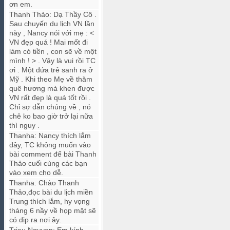
ơn em.
Thanh Thảo
:
Dạ Thầy Cô .
Sau chuyến du lịch VN lần
này , Nancy nói với mẹ : <
VN đẹp quá ! Mai mốt đi
làm có tiền , con sẽ về một
mình ! > . Vậy là vui rồi TC
ơi . Một đứa trẻ sanh ra ở
Mỹ . Khi theo Mẹ về thăm
quê hương mà khen được
VN rất đẹp là quá tốt rồi .
Chỉ sợ dẫn chúng về , nó
chê ko bao giờ trở lại nữa
thì nguy .
Thanha
:
Nancy thích lắm
đây, TC không muốn vào
bài comment để bài Thanh
Thảo cuối cùng các bạn
vào xem cho dễ.
Thanha
:
Chào Thanh
Thảo,đọc bài du lịch miền
Trung thích lắm, hy vọng
tháng 6 nầy về họp mặt sẽ
có dịp ra nơi ây.