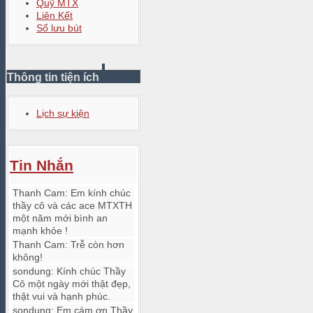
Quỹ MTX
Liên Kết
Sổ lưu bút
Thông tin tiện ích
Lịch sự kiện
Tin Nhắn
Thanh Cam
:
Em kính chúc
thầy cô và các ace MTXTH
một năm mới bình an
mạnh khỏe !
Thanh Cam
:
Trễ còn hơn
không!
sondung
:
Kính chúc Thầy
Cô một ngày mới thật đẹp,
thật vui và hạnh phúc.
sondung
:
Em cám ơn Thầy