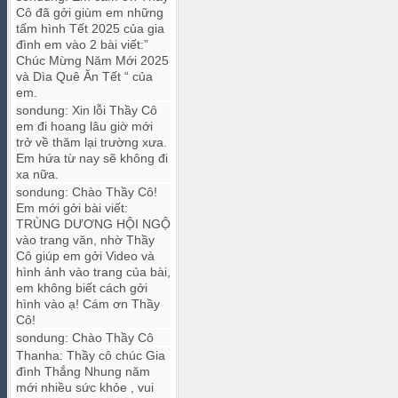
Cô đã gởi giùm em những
tấm hình Tết 2025 của gia
đình em vào 2 bài viết:”
Chúc Mừng Năm Mới 2025
và Dìa Quê Ăn Tết “ của
em.
sondung
:
Xin lỗi Thầy Cô
em đi hoang lâu giờ mới
trở về thăm lại trường xưa.
Em hứa từ nay sẽ không đi
xa nữa.
sondung
:
Chào Thầy Cô!
Em mới gởi bài viết:
TRÙNG DƯƠNG HỘI NGỘ
vào trang văn, nhờ Thầy
Cô giúp em gởi Video và
hình ảnh vào trang của bài,
em không biết cách gởi
hình vào ạ! Cám ơn Thầy
Cô!
sondung
:
Chào Thầy Cô
Thanha
:
Thầy cô chúc Gia
đình Thắng Nhung năm
mới nhiều sức khỏe , vui