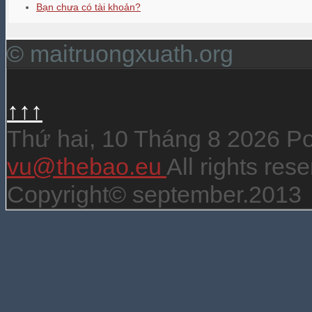
Bạn chưa có tài khoản?
© maitruongxuath.org
↑↑↑
Thứ hai, 10 Tháng 8 2026 
vu@thebao.eu
All rights re
Copyright© september.2013