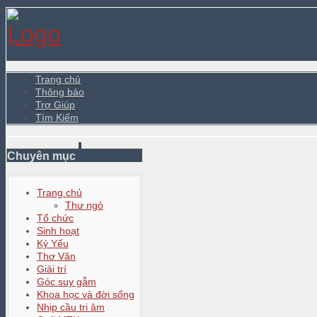
Trang chủ
Thông báo
Trợ Giúp
Tìm Kiếm
Chuyên mục
Trang chủ
Thư ngỏ
Tổ chức
Sinh hoạt
Kỷ Yếu
Thơ Văn
Giải trí
Góc suy gẫm
Khoa học và đời sống
Nhịp cầu tri âm