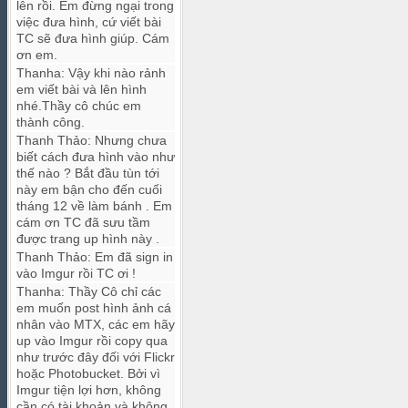
lên rồi. Em đừng ngại trong
việc đưa hình, cứ viết bài
TC sẽ đưa hình giúp. Cám
ơn em.
Thanha
:
Vậy khi nào rảnh
em viết bài và lên hình
nhé.Thầy cô chúc em
thành công.
Thanh Thảo
:
Nhưng chưa
biết cách đưa hình vào như
thế nào ? Bắt đầu tùn tới
này em bận cho đến cuối
tháng 12 về làm bánh . Em
cám ơn TC đã sưu tầm
được trang up hình này .
Thanh Thảo
:
Em đã sign in
vào Imgur rồi TC ơi !
Thanha
:
Thầy Cô chỉ các
em muốn post hình ảnh cá
nhân vào MTX, các em hãy
up vào Imgur rồi copy qua
như trước đây đối với Flickr
hoặc Photobucket. Bởi vì
Imgur tiện lợi hơn, không
cần có tài khoản và không