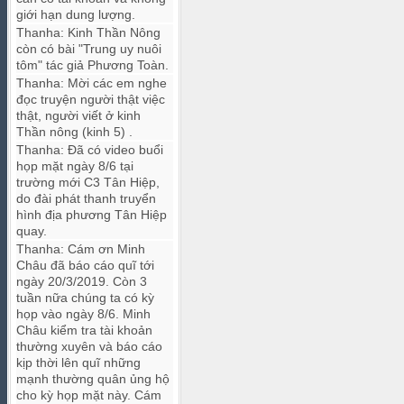
giới hạn dung lượng.
Thanha
:
Kinh Thần Nông
còn có bài "Trung uy nuôi
tôm" tác giả Phương Toàn.
Thanha
:
Mời các em nghe
đọc truyện người thật việc
thật, người viết ở kinh
Thần nông (kinh 5) .
Thanha
:
Đã có video buổi
họp mặt ngày 8/6 tại
trường mới C3 Tân Hiệp,
do đài phát thanh truyển
hình địa phương Tân Hiệp
quay.
Thanha
:
Cám ơn Minh
Châu đã báo cáo quĩ tới
ngày 20/3/2019. Còn 3
tuần nữa chúng ta có kỳ
họp vào ngày 8/6. Minh
Châu kiểm tra tài khoản
thường xuyên và báo cáo
kịp thời lên quĩ những
mạnh thường quân ủng hộ
cho kỳ họp mặt này. Cám