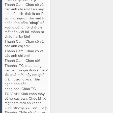
Thanh Cam
:
Chào cô và
các anh chị em! Lâu nay
em biệt tích, thật là có lỗi
với mọi người! Giờ viết tin
nhắn tính bấm “nhập” để
xuống dòng, rồi chữ biến
mất nên viết lại, thành ra
chào hai ba lần!
Thanh Cam
:
Chào cô và
các anh chị em!
Thanh Cam
:
Chào cô và
các anh chị em!
Thanh Cam
:
Chào cô!
Thanha
:
TC chao dang
cao, em và gia dinh khỏe ?
lâu quá mới thấy em ghé
thăm trường xưa. Hân
hạnh đón tiếp.
dang cao
:
Chào TC
TÚ VĨNH
:
Kính chào thầy
cô và các bạn. Chúc MTX
một năm mới an khang
thịnh vượng, vạn sự như ý.
Thanha
:
Thầy cô cám ơn