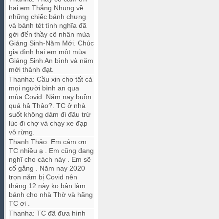
hai em Thắng Nhung về
những chiếc bánh chưng
và bánh tét tình nghĩa đã
gởi đến thầy cô nhân mùa
Giáng Sinh-Năm Mới. Chúc
gia đình hai em một mùa
Giáng Sinh An bình và năm
mới thành đạt.
Thanha
:
Cầu xin cho tất cả
mọi người bình an qua
mùa Covid. Năm nay buồn
quá hả Thảo?. TC ở nhà
suốt không dám đi đâu trừ
lúc đi chợ và chạy xe đạp
vô rừng.
Thanh Thảo
:
Em cám ơn
TC nhiều ạ . Em cũng đang
nghĩ cho cách này . Em sẽ
cố gắng . Năm nay 2020
trọn năm bị Covid nên
tháng 12 này ko bận làm
bánh cho nhà Thờ và hãng
TC ơi .
Thanha
:
TC đã đưa hình