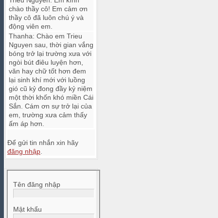
Trieu Nguyen
:
Em kính
chào thầy cô! Em cảm ơn
thầy cô đã luôn chú ý và
động viên em.
Thanha
:
Chào em Trieu
Nguyen sau, thời gian vắng
bóng trở lại trường xưa với
ngòi bút điêu luyện hơn,
văn hay chữ tốt hơn đem
lại sinh khí mới với luồng
gió cũ kỷ đong đầy kỷ niệm
một thời khốn khó miền Cái
Sắn. Cám ơn sự trở lại của
em, trường xưa cảm thấy
ấm áp hơn.
Để gửi tin nhắn xin hãy
đăng nhập
.
Tên đăng nhập
Mật khẩu