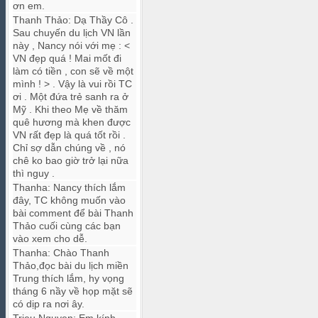
ơn em.
Thanh Thảo
:
Dạ Thầy Cô .
Sau chuyến du lịch VN lần
này , Nancy nói với mẹ : <
VN đẹp quá ! Mai mốt đi
làm có tiền , con sẽ về một
mình ! > . Vậy là vui rồi TC
ơi . Một đứa trẻ sanh ra ở
Mỹ . Khi theo Mẹ về thăm
quê hương mà khen được
VN rất đẹp là quá tốt rồi .
Chỉ sợ dẫn chúng về , nó
chê ko bao giờ trở lại nữa
thì nguy .
Thanha
:
Nancy thích lắm
đây, TC không muốn vào
bài comment để bài Thanh
Thảo cuối cùng các bạn
vào xem cho dễ.
Thanha
:
Chào Thanh
Thảo,đọc bài du lịch miền
Trung thích lắm, hy vọng
tháng 6 nầy về họp mặt sẽ
có dịp ra nơi ây.