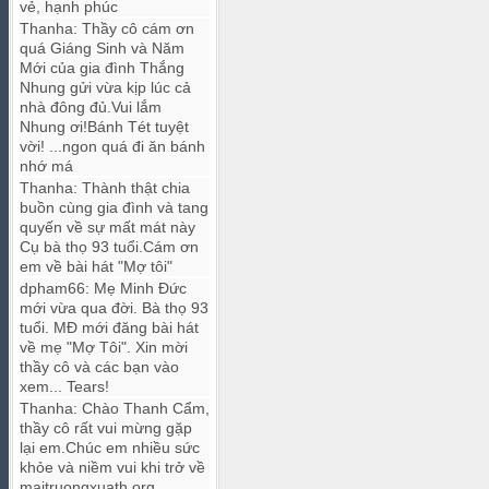
vẻ, hạnh phúc
Thanha
:
Thầy cô cám ơn
quá Giáng Sinh và Năm
Mới của gia đình Thắng
Nhung gửi vừa kịp lúc cả
nhà đông đủ.Vui lắm
Nhung ơi!Bánh Tét tuyệt
vời! ...ngon quá đi ăn bánh
nhớ má
Thanha
:
Thành thật chia
buồn cùng gia đình và tang
quyến về sự mất mát này
Cụ bà thọ 93 tuổi.Cám ơn
em về bài hát "Mợ tôi"
dpham66
:
Mẹ Minh Đức
mới vừa qua đời. Bà thọ 93
tuổi. MĐ mới đăng bài hát
về mẹ "Mợ Tôi". Xin mời
thầy cô và các bạn vào
xem... Tears!
Thanha
:
Chào Thanh Cẩm,
thầy cô rất vui mừng gặp
lại em.Chúc em nhiều sức
khỏe và niềm vui khi trở về
maitruongxuath.org