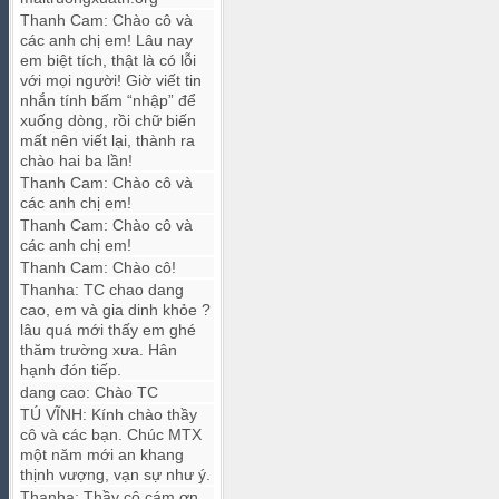
Thanh Cam
:
Chào cô và
các anh chị em! Lâu nay
em biệt tích, thật là có lỗi
với mọi người! Giờ viết tin
nhắn tính bấm “nhập” để
xuống dòng, rồi chữ biến
mất nên viết lại, thành ra
chào hai ba lần!
Thanh Cam
:
Chào cô và
các anh chị em!
Thanh Cam
:
Chào cô và
các anh chị em!
Thanh Cam
:
Chào cô!
Thanha
:
TC chao dang
cao, em và gia dinh khỏe ?
lâu quá mới thấy em ghé
thăm trường xưa. Hân
hạnh đón tiếp.
dang cao
:
Chào TC
TÚ VĨNH
:
Kính chào thầy
cô và các bạn. Chúc MTX
một năm mới an khang
thịnh vượng, vạn sự như ý.
Thanha
:
Thầy cô cám ơn