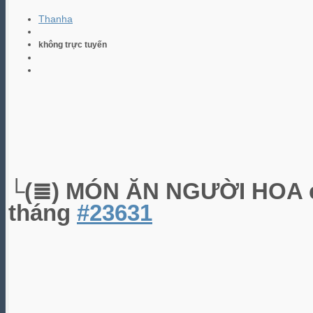
Thanha
không trực tuyến
└(≣) MÓN ĂN NGƯỜI HOA
tháng
#23631