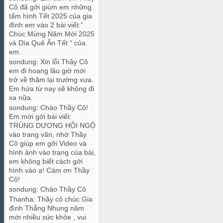
Cô đã gởi giùm em những
tấm hình Tết 2025 của gia
đình em vào 2 bài viết:”
Chúc Mừng Năm Mới 2025
và Dìa Quê Ăn Tết “ của
em.
sondung
:
Xin lỗi Thầy Cô
em đi hoang lâu giờ mới
trở về thăm lại trường xưa.
Em hứa từ nay sẽ không đi
xa nữa.
sondung
:
Chào Thầy Cô!
Em mới gởi bài viết:
TRÙNG DƯƠNG HỘI NGỘ
vào trang văn, nhờ Thầy
Cô giúp em gởi Video và
hình ảnh vào trang của bài,
em không biết cách gởi
hình vào ạ! Cám ơn Thầy
Cô!
sondung
:
Chào Thầy Cô
Thanha
:
Thầy cô chúc Gia
đình Thắng Nhung năm
mới nhiều sức khỏe , vui