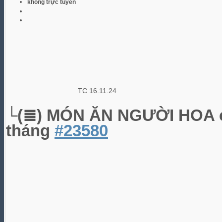
không trực tuyến
TC 16.11.24
└(≣) MÓN ĂN NGƯỜI HOA
tháng
#23580