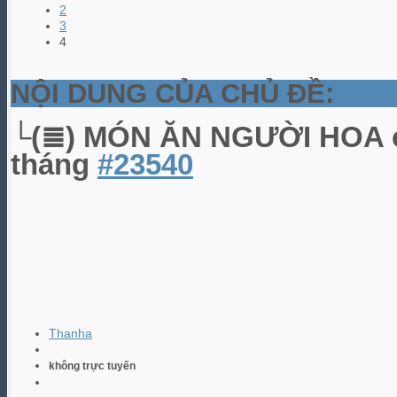
2
3
4
NỘI DUNG CỦA CHỦ ĐỀ:
└(≣) MÓN ĂN NGƯỜI HOA
tháng
#23540
Thanha
không trực tuyến