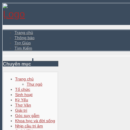
Trang chủ
Thông báo
Trợ Giúp
Tìm Kiếm
Chuyên mục
Trang chủ
Thư ngỏ
Tổ chức
Sinh hoạt
Kỷ Yếu
Thơ Văn
Giải trí
Góc suy gẫm
Khoa học và đời sống
Nhịp cầu tri âm