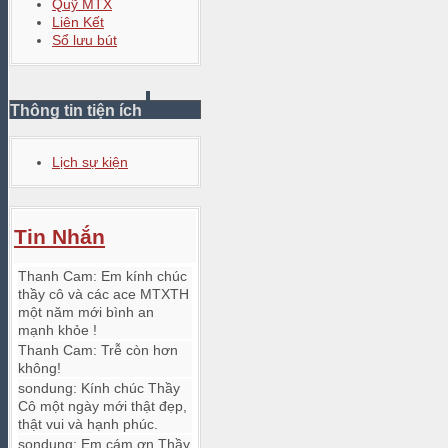
Quỹ MTX
Liên Kết
Sổ lưu bút
Thông tin tiện ích
Lịch sự kiện
Tin Nhắn
Thanh Cam
:
Em kính chúc
thầy cô và các ace MTXTH
một năm mới bình an
mạnh khỏe !
Thanh Cam
:
Trễ còn hơn
không!
sondung
:
Kính chúc Thầy
Cô một ngày mới thật đẹp,
thật vui và hạnh phúc.
sondung
:
Em cám ơn Thầy