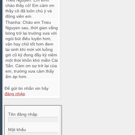
Trieu Nguyen
:
Em kính
chào thầy cô! Em cảm ơn
thầy cô đã luôn chú ý và
động viên em.
Thanha
:
Chào em Trieu
Nguyen sau, thời gian vắng
bóng trở lại trường xưa với
ngòi bút điêu luyện hơn,
văn hay chữ tốt hơn đem
lại sinh khí mới với luồng
gió cũ kỷ đong đầy kỷ niệm
một thời khốn khó miền Cái
Sắn. Cám ơn sự trở lại của
em, trường xưa cảm thấy
ấm áp hơn.
Để gửi tin nhắn xin hãy
đăng nhập
.
Tên đăng nhập
Mật khẩu