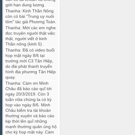
giới hạn dung lượng.
Thanha
:
Kinh Thần Nông
còn có bài "Trung uy nuôi
tôm" tác giả Phương Toàn.
Thanha
:
Mời các em nghe
đọc truyện người thật việc
thật, người viết ở kinh
Thần nông (kinh 5) .
Thanha
:
Đã có video buổi
họp mặt ngày 8/6 tại
trường mới C3 Tân Hiệp,
do đài phát thanh truyển
hình địa phương Tân Hiệp
quay.
Thanha
:
Cám ơn Minh
Châu đã báo cáo quĩ tới
ngày 20/3/2019. Còn 3
tuần nữa chúng ta có kỳ
họp vào ngày 8/6. Minh
Châu kiểm tra tài khoản
thường xuyên và báo cáo
kịp thời lên quĩ những
mạnh thường quân ủng hộ
cho kỳ họp mặt này. Cám