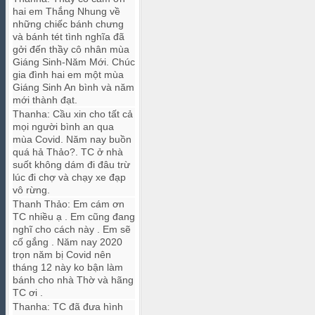
hai em Thắng Nhung về
những chiếc bánh chưng
và bánh tét tình nghĩa đã
gởi đến thầy cô nhân mùa
Giáng Sinh-Năm Mới. Chúc
gia đình hai em một mùa
Giáng Sinh An bình và năm
mới thành đạt.
Thanha
:
Cầu xin cho tất cả
mọi người bình an qua
mùa Covid. Năm nay buồn
quá hả Thảo?. TC ở nhà
suốt không dám đi đâu trừ
lúc đi chợ và chạy xe đạp
vô rừng.
Thanh Thảo
:
Em cám ơn
TC nhiều ạ . Em cũng đang
nghĩ cho cách này . Em sẽ
cố gắng . Năm nay 2020
trọn năm bị Covid nên
tháng 12 này ko bận làm
bánh cho nhà Thờ và hãng
TC ơi .
Thanha
:
TC đã đưa hình