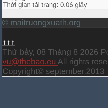
Thời gian tải trang: 0.06 giây
© maitruongxuath.org
↑↑↑
Thứ bảy, 08 Tháng 8 2026 
vu@thebao.eu
All rights re
Copyright© september.2013