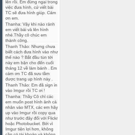
lên rồi. Em đừng ngại trong
việc đưa hình, cứ viết bài
TC sẽ đưa hình giúp. Cám
ơn em.
Thanha
:
Vậy khi nào rảnh
em viết bài và lên hình
nhé.Thầy cô chúc em
thành công.
Thanh Thảo
:
Nhưng chưa
biết cách đưa hình vào như
thế nào ? Bắt đầu tùn tới
này em bận cho đến cuối
tháng 12 về làm bánh . Em
cám ơn TC đã sưu tầm
được trang up hình này .
Thanh Thảo
:
Em đã sign in
vào Imgur rồi TC ơi !
Thanha
:
Thầy Cô chỉ các
em muốn post hình ảnh cá
nhân vào MTX, các em hãy
up vào Imgur rồi copy qua
như trước đây đối với Flickr
hoặc Photobucket. Bởi vì
Imgur tiện lợi hơn, không
cần có tài khoản và không