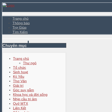
Trang chủ
Thông báo
Trợ Giúp
Tìm Kiếm
Chuyên mục
Trang chủ
Thư ngỏ
Tổ chức
Sinh hoạt
Kỷ Yếu
Thơ Văn
Giải trí
Góc suy gẫm
Khoa học và đời sống
Nhịp cầu tri âm
Quỹ MTX
Liên Kết