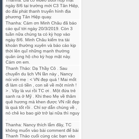
Thanha
:
Đã có video buổi họp mặt
ngày 8/6 tại trường mới C3 Tân Hiệp,
do đài phát thanh truyển hình địa
phương Tân Hiệp quay.
Thanha
:
Cám ơn Minh Châu đã báo
cáo quĩ tới ngày 20/3/2019. Còn 3
tuần nữa chúng ta có kỳ họp vào
ngày 8/6. Minh Châu kiểm tra tài
khoản thường xuyên và báo cáo kịp
thời lên quĩ những mạnh thường
quân ủng hộ cho kỳ họp mặt này.
Cám ơn em.
Thanh Thảo
:
Dạ Thầy Cô . Sau
chuyến du lịch VN lần này , Nancy
nói với mẹ : < VN đẹp quá ! Mai mốt
đi làm có tiền , con sẽ về một mình !
> . Vậy là vui rồi TC ơi . Một đứa trẻ
sanh ra ở Mỹ . Khi theo Mẹ về thăm
quê hương mà khen được VN rất đẹp
là quá tốt rồi . Chỉ sợ dẫn chúng về ,
nó chê ko bao giờ trở lại nữa thì nguy
.
Thanha
:
Nancy thích lắm đây, TC
không muốn vào bài comment để bài
Thanh Thảo cuối cùng các bạn vào