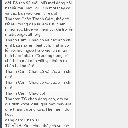
đời. Bà thọ 93 tuổi. MĐ mới đăng bài
hát về mẹ "Mợ Tôi". Xin mời thầy cô
và các bạn vào xem... Tears!
Thanha
:
Chào Thanh Cẩm, thầy cô
rất vui mừng gặp lại em.Chúc em
nhiều sức khỏe và niềm vui khi trở về
maitruongxuath.org
Thanh Cam
:
Chào cô và các anh chị
em! Lâu nay em biệt tích, thật là có
lỗi với mọi người! Giờ viết tin nhắn
tính bấm “nhập” để xuống dòng, rồi
chữ biến mất nên viết lại, thành ra
chào hai ba lần!
Thanh Cam
:
Chào cô và các anh chị
em!
Thanh Cam
:
Chào cô và các anh chị
em!
Thanh Cam
:
Chào cô!
Thanha
:
TC chao dang cao, em và
gia dinh khỏe ? lâu quá mới thấy em
ghé thăm trường xưa. Hân hạnh đón
tiếp.
dang cao
:
Chào TC
TÚ VĨNH
:
Kính chào thầy cô và các