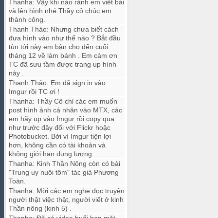
Thanha
:
Vậy khi nào rảnh em viết bài
và lên hình nhé.Thầy cô chúc em
thành công.
Thanh Thảo
:
Nhưng chưa biết cách
đưa hình vào như thế nào ? Bắt đầu
tùn tới này em bận cho đến cuối
tháng 12 về làm bánh . Em cám ơn
TC đã sưu tầm được trang up hình
này .
Thanh Thảo
:
Em đã sign in vào
Imgur rồi TC ơi !
Thanha
:
Thầy Cô chỉ các em muốn
post hình ảnh cá nhân vào MTX, các
em hãy up vào Imgur rồi copy qua
như trước đây đối với Flickr hoặc
Photobucket. Bởi vì Imgur tiện lợi
hơn, không cần có tài khoản và
không giới hạn dung lượng.
Thanha
:
Kinh Thần Nông còn có bài
"Trung uy nuôi tôm" tác giả Phương
Toàn.
Thanha
:
Mời các em nghe đọc truyện
người thật việc thật, người viết ở kinh
Thần nông (kinh 5) .