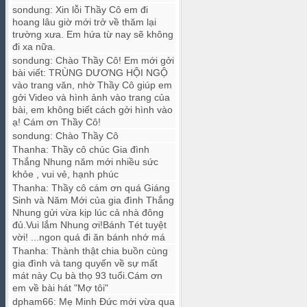
sondung
:
Xin lỗi Thầy Cô em đi
hoang lâu giờ mới trở về thăm lại
trường xưa. Em hứa từ nay sẽ không
đi xa nữa.
sondung
:
Chào Thầy Cô! Em mới gởi
bài viết: TRÙNG DƯƠNG HỘI NGỘ
vào trang văn, nhờ Thầy Cô giúp em
gởi Video và hình ảnh vào trang của
bài, em không biết cách gởi hình vào
ạ! Cám ơn Thầy Cô!
sondung
:
Chào Thầy Cô
Thanha
:
Thầy cô chúc Gia đình
Thắng Nhung năm mới nhiều sức
khỏe , vui vẻ, hạnh phúc
Thanha
:
Thầy cô cám ơn quá Giáng
Sinh và Năm Mới của gia đình Thắng
Nhung gửi vừa kịp lúc cả nhà đông
đủ.Vui lắm Nhung ơi!Bánh Tét tuyệt
vời! ...ngon quá đi ăn bánh nhớ má
Thanha
:
Thành thật chia buồn cùng
gia đình và tang quyến về sự mất
mát này Cụ bà thọ 93 tuổi.Cám ơn
em về bài hát "Mợ tôi"
dpham66
:
Mẹ Minh Đức mới vừa qua