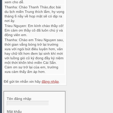
xem cho dễ.
Thanha
:
Chào Thanh Thảo,đọc bài
du lịch miền Trung thích lắm, hy vọng
tháng 6 nầy về họp mặt sẽ có dịp ra
nơi ây.
Trieu Nguyen
:
Em kính chào thầy cô!
Em cảm ơn thầy cô đã luôn chú ý và
động viên em.
Thanha
:
Chào em Trieu Nguyen sau,
thời gian vắng bóng trở lại trường
xưa với ngòi bút điêu luyện hơn, văn
hay chữ tốt hơn đem lại sinh khí mới
với luồng gió cũ kỷ đong đầy kỷ niệm
một thời khốn khó miền Cái Sắn.
Cám ơn sự trở lại của em, trường
xưa cảm thấy ấm áp hơn.
Để gửi tin nhắn xin hãy
đăng nhập
.
Tên đăng nhập
Mật khẩu