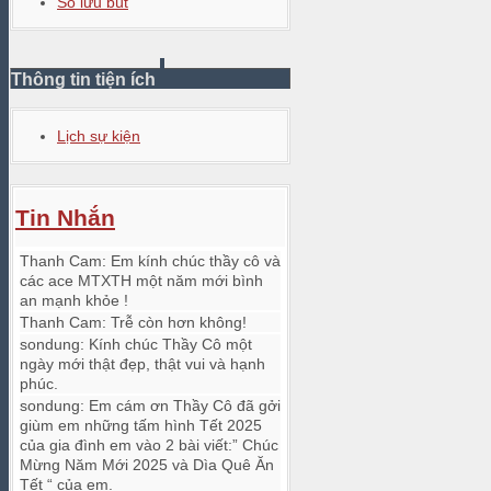
Sổ lưu bút
Thông tin tiện ích
Lịch sự kiện
Tin Nhắn
Thanh Cam
:
Em kính chúc thầy cô và
các ace MTXTH một năm mới bình
an mạnh khỏe !
Thanh Cam
:
Trễ còn hơn không!
sondung
:
Kính chúc Thầy Cô một
ngày mới thật đẹp, thật vui và hạnh
phúc.
sondung
:
Em cám ơn Thầy Cô đã gởi
giùm em những tấm hình Tết 2025
của gia đình em vào 2 bài viết:” Chúc
Mừng Năm Mới 2025 và Dìa Quê Ăn
Tết “ của em.