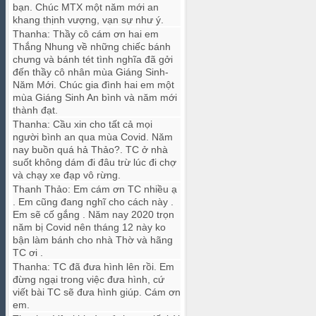
bạn. Chúc MTX một năm mới an
khang thịnh vượng, vạn sự như ý.
Thanha
:
Thầy cô cám ơn hai em
Thắng Nhung về những chiếc bánh
chưng và bánh tét tình nghĩa đã gởi
đến thầy cô nhân mùa Giáng Sinh-
Năm Mới. Chúc gia đình hai em một
mùa Giáng Sinh An bình và năm mới
thành đạt.
Thanha
:
Cầu xin cho tất cả mọi
người bình an qua mùa Covid. Năm
nay buồn quá hả Thảo?. TC ở nhà
suốt không dám đi đâu trừ lúc đi chợ
và chạy xe đạp vô rừng.
Thanh Thảo
:
Em cám ơn TC nhiều ạ
. Em cũng đang nghĩ cho cách này .
Em sẽ cố gắng . Năm nay 2020 trọn
năm bị Covid nên tháng 12 này ko
bận làm bánh cho nhà Thờ và hãng
TC ơi .
Thanha
:
TC đã đưa hình lên rồi. Em
đừng ngại trong việc đưa hình, cứ
viết bài TC sẽ đưa hình giúp. Cám ơn
em.