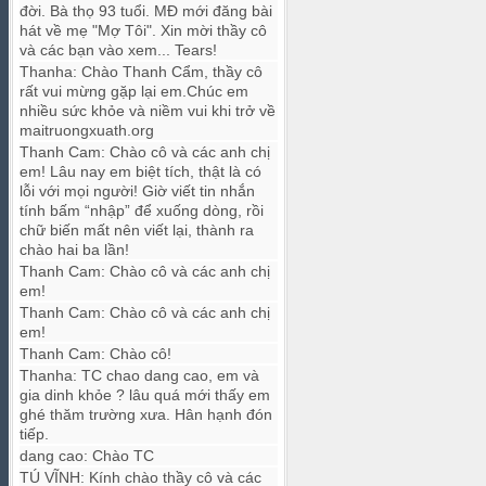
đời. Bà thọ 93 tuổi. MĐ mới đăng bài
hát về mẹ "Mợ Tôi". Xin mời thầy cô
và các bạn vào xem... Tears!
Thanha
:
Chào Thanh Cẩm, thầy cô
rất vui mừng gặp lại em.Chúc em
nhiều sức khỏe và niềm vui khi trở về
maitruongxuath.org
Thanh Cam
:
Chào cô và các anh chị
em! Lâu nay em biệt tích, thật là có
lỗi với mọi người! Giờ viết tin nhắn
tính bấm “nhập” để xuống dòng, rồi
chữ biến mất nên viết lại, thành ra
chào hai ba lần!
Thanh Cam
:
Chào cô và các anh chị
em!
Thanh Cam
:
Chào cô và các anh chị
em!
Thanh Cam
:
Chào cô!
Thanha
:
TC chao dang cao, em và
gia dinh khỏe ? lâu quá mới thấy em
ghé thăm trường xưa. Hân hạnh đón
tiếp.
dang cao
:
Chào TC
TÚ VĨNH
:
Kính chào thầy cô và các