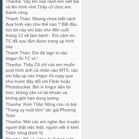
Thanha
:
Vậy khi nào rảnh em viết bài
và lên hình nhé.Thầy cô chúc em
thành công.
Thanh Thảo
:
Nhưng chưa biết cách
đưa hình vào như thế nào ? Bắt đầu
tùn tới này em bận cho đến cuối
tháng 12 về làm bánh . Em cám ơn
TC đã sưu tầm được trang up hình
này .
Thanh Thảo
:
Em đã sign in vào
Imgur rồi TC ơi !
Thanha
:
Thầy Cô chỉ các em muốn
post hình ảnh cá nhân vào MTX, các
em hãy up vào Imgur rồi copy qua
như trước đây đối với Flickr hoặc
Photobucket. Bởi vì Imgur tiện lợi
hơn, không cần có tài khoản và
không giới hạn dung lượng.
Thanha
:
Kinh Thần Nông còn có bài
"Trung uy nuôi tôm" tác giả Phương
Toàn.
Thanha
:
Mời các em nghe đọc truyện
người thật việc thật, người viết ở kinh
Thần nông (kinh 5) .