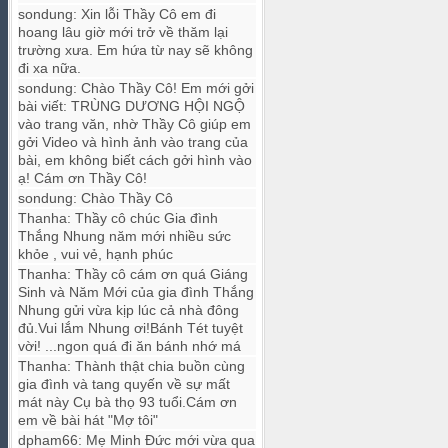
sondung
:
Xin lỗi Thầy Cô em đi
hoang lâu giờ mới trở về thăm lại
trường xưa. Em hứa từ nay sẽ không
đi xa nữa.
sondung
:
Chào Thầy Cô! Em mới gởi
bài viết: TRÙNG DƯƠNG HỘI NGỘ
vào trang văn, nhờ Thầy Cô giúp em
gởi Video và hình ảnh vào trang của
bài, em không biết cách gởi hình vào
ạ! Cám ơn Thầy Cô!
sondung
:
Chào Thầy Cô
Thanha
:
Thầy cô chúc Gia đình
Thắng Nhung năm mới nhiều sức
khỏe , vui vẻ, hạnh phúc
Thanha
:
Thầy cô cám ơn quá Giáng
Sinh và Năm Mới của gia đình Thắng
Nhung gửi vừa kịp lúc cả nhà đông
đủ.Vui lắm Nhung ơi!Bánh Tét tuyệt
vời! ...ngon quá đi ăn bánh nhớ má
Thanha
:
Thành thật chia buồn cùng
gia đình và tang quyến về sự mất
mát này Cụ bà thọ 93 tuổi.Cám ơn
em về bài hát "Mợ tôi"
dpham66
:
Mẹ Minh Đức mới vừa qua