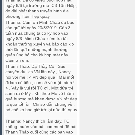
Thanha
:
Đã có video buổi họp mặt
ngày 8/6 tại trường mới C3 Tân Hiệp,
do đài phát thanh truyển hình địa
phương Tân Hiệp quay.
Thanha
:
Cám ơn Minh Châu đã báo
cáo quĩ tới ngày 20/3/2019. Còn 3
tuần nữa chúng ta có kỳ họp vào
ngày 8/6. Minh Châu kiểm tra tài
khoản thường xuyên và báo cáo kịp
thời lên quĩ những mạnh thường
quân ủng hộ cho kỳ họp mặt này.
Cám ơn em.
Thanh Thảo
:
Dạ Thầy Cô . Sau
chuyến du lịch VN lần này , Nancy
nói với mẹ : < VN đẹp quá ! Mai mốt
đi làm có tiền , con sẽ về một mình !
> . Vậy là vui rồi TC ơi . Một đứa trẻ
sanh ra ở Mỹ . Khi theo Mẹ về thăm
quê hương mà khen được VN rất đẹp
là quá tốt rồi . Chỉ sợ dẫn chúng về ,
nó chê ko bao giờ trở lại nữa thì nguy
.
Thanha
:
Nancy thích lắm đây, TC
không muốn vào bài comment để bài
Thanh Thảo cuối cùng các bạn vào