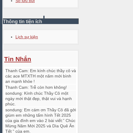
Sổ lưu bút
Thông tin tiện ích
Lịch sự kiện
Tin Nhắn
Thanh Cam
:
Em kính chúc thầy cô và
các ace MTXTH một năm mới bình
an mạnh khỏe !
Thanh Cam
:
Trễ còn hơn không!
sondung
:
Kính chúc Thầy Cô một
ngày mới thật đẹp, thật vui và hạnh
phúc.
sondung
:
Em cám ơn Thầy Cô đã gởi
giùm em những tấm hình Tết 2025
của gia đình em vào 2 bài viết:” Chúc
Mừng Năm Mới 2025 và Dìa Quê Ăn
Tết “ của em.