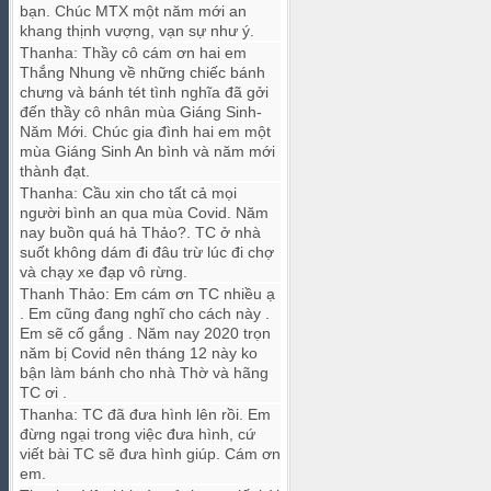
bạn. Chúc MTX một năm mới an
khang thịnh vượng, vạn sự như ý.
Thanha
:
Thầy cô cám ơn hai em
Thắng Nhung về những chiếc bánh
chưng và bánh tét tình nghĩa đã gởi
đến thầy cô nhân mùa Giáng Sinh-
Năm Mới. Chúc gia đình hai em một
mùa Giáng Sinh An bình và năm mới
thành đạt.
Thanha
:
Cầu xin cho tất cả mọi
người bình an qua mùa Covid. Năm
nay buồn quá hả Thảo?. TC ở nhà
suốt không dám đi đâu trừ lúc đi chợ
và chạy xe đạp vô rừng.
Thanh Thảo
:
Em cám ơn TC nhiều ạ
. Em cũng đang nghĩ cho cách này .
Em sẽ cố gắng . Năm nay 2020 trọn
năm bị Covid nên tháng 12 này ko
bận làm bánh cho nhà Thờ và hãng
TC ơi .
Thanha
:
TC đã đưa hình lên rồi. Em
đừng ngại trong việc đưa hình, cứ
viết bài TC sẽ đưa hình giúp. Cám ơn
em.