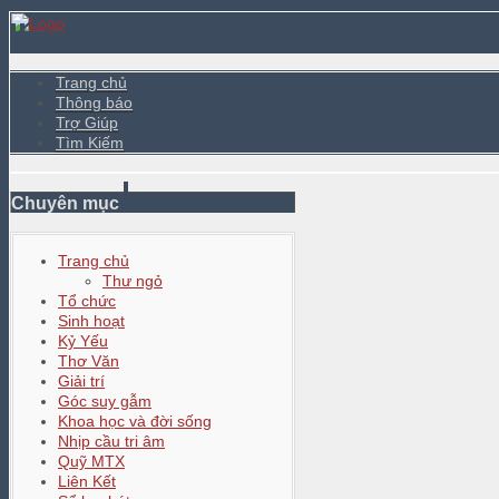
Trang chủ
Thông báo
Trợ Giúp
Tìm Kiếm
Chuyên mục
Trang chủ
Thư ngỏ
Tổ chức
Sinh hoạt
Kỷ Yếu
Thơ Văn
Giải trí
Góc suy gẫm
Khoa học và đời sống
Nhịp cầu tri âm
Quỹ MTX
Liên Kết