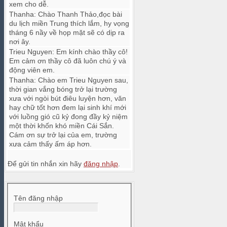
xem cho dễ.
Thanha
:
Chào Thanh Thảo,đọc bài
du lịch miền Trung thích lắm, hy vọng
tháng 6 nầy về họp mặt sẽ có dịp ra
nơi ây.
Trieu Nguyen
:
Em kính chào thầy cô!
Em cảm ơn thầy cô đã luôn chú ý và
động viên em.
Thanha
:
Chào em Trieu Nguyen sau,
thời gian vắng bóng trở lại trường
xưa với ngòi bút điêu luyện hơn, văn
hay chữ tốt hơn đem lại sinh khí mới
với luồng gió cũ kỷ đong đầy kỷ niệm
một thời khốn khó miền Cái Sắn.
Cám ơn sự trở lại của em, trường
xưa cảm thấy ấm áp hơn.
Để gửi tin nhắn xin hãy
đăng nhập
.
Tên đăng nhập
Mật khẩu