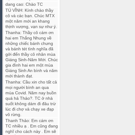
dang cao
:
Chào TC
TÚ VĨNH
:
Kính chào thầy
cô và các bạn. Chúc MTX
một năm mới an khang
thịnh vượng, vạn sự như ý.
Thanha
:
Thầy cô cám ơn
hai em Thắng Nhung về
những chiếc bánh chưng
và bánh tét tình nghĩa đã
gởi đến thầy cô nhân mùa
Giáng Sinh-Năm Mới. Chúc
gia đình hai em một mùa
Giáng Sinh An bình và năm
mới thành đạt.
Thanha
:
Cầu xin cho tất cả
mọi người bình an qua
mùa Covid. Năm nay buồn
quá hả Thảo?. TC ở nhà
suốt không dám đi đâu trừ
lúc đi chợ và chạy xe đạp
vô rừng.
Thanh Thảo
:
Em cám ơn
TC nhiều ạ . Em cũng đang
nghĩ cho cách này . Em sẽ