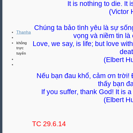
It is nothing to die. It i
(Victor
Chúng ta bảo tình yêu là sự sốn
Thanha
vọng và niềm tin là
Love, we say, is life; but love wi
không
trực
deat
tuyến
(Elbert H
Nếu bạn đau khổ, cảm ơn trời! 
thấy bạn đ
If you suffer, thank God! It is 
(Elbert H
TC 29.6.14