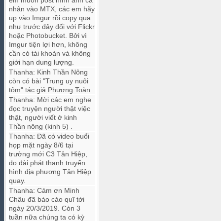
em muốn post hình ảnh cá
nhân vào MTX, các em hãy
up vào Imgur rồi copy qua
như trước đây đối với Flickr
hoặc Photobucket. Bởi vì
Imgur tiện lợi hơn, không
cần có tài khoản và không
giới hạn dung lượng.
Thanha
:
Kinh Thần Nông
còn có bài "Trung uy nuôi
tôm" tác giả Phương Toàn.
Thanha
:
Mời các em nghe
đọc truyện người thật việc
thật, người viết ở kinh
Thần nông (kinh 5) .
Thanha
:
Đã có video buổi
họp mặt ngày 8/6 tại
trường mới C3 Tân Hiệp,
do đài phát thanh truyển
hình địa phương Tân Hiệp
quay.
Thanha
:
Cám ơn Minh
Châu đã báo cáo quĩ tới
ngày 20/3/2019. Còn 3
tuần nữa chúng ta có kỳ