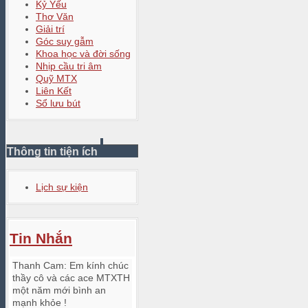
Kỷ Yếu
Thơ Văn
Giải trí
Góc suy gẫm
Khoa học và đời sống
Nhịp cầu tri âm
Quỹ MTX
Liên Kết
Sổ lưu bút
Thông tin tiện ích
Lịch sự kiện
Tin Nhắn
Thanh Cam
:
Em kính chúc
thầy cô và các ace MTXTH
một năm mới bình an
mạnh khỏe !