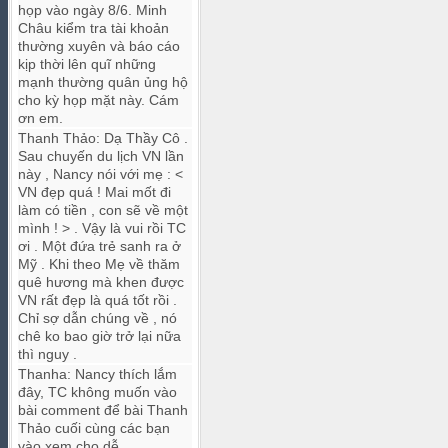
họp vào ngày 8/6. Minh
Châu kiểm tra tài khoản
thường xuyên và báo cáo
kịp thời lên quĩ những
mạnh thường quân ủng hộ
cho kỳ họp mặt này. Cám
ơn em.
Thanh Thảo
:
Dạ Thầy Cô .
Sau chuyến du lịch VN lần
này , Nancy nói với mẹ : <
VN đẹp quá ! Mai mốt đi
làm có tiền , con sẽ về một
mình ! > . Vậy là vui rồi TC
ơi . Một đứa trẻ sanh ra ở
Mỹ . Khi theo Mẹ về thăm
quê hương mà khen được
VN rất đẹp là quá tốt rồi .
Chỉ sợ dẫn chúng về , nó
chê ko bao giờ trở lại nữa
thì nguy .
Thanha
:
Nancy thích lắm
đây, TC không muốn vào
bài comment để bài Thanh
Thảo cuối cùng các bạn
vào xem cho dễ.