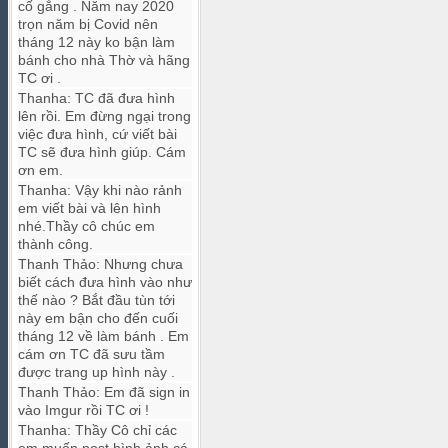
cố gắng . Năm nay 2020
trọn năm bị Covid nên
tháng 12 này ko bận làm
bánh cho nhà Thờ và hãng
TC ơi .
Thanha
:
TC đã đưa hình
lên rồi. Em đừng ngại trong
việc đưa hình, cứ viết bài
TC sẽ đưa hình giúp. Cám
ơn em.
Thanha
:
Vậy khi nào rảnh
em viết bài và lên hình
nhé.Thầy cô chúc em
thành công.
Thanh Thảo
:
Nhưng chưa
biết cách đưa hình vào như
thế nào ? Bắt đầu tùn tới
này em bận cho đến cuối
tháng 12 về làm bánh . Em
cám ơn TC đã sưu tầm
được trang up hình này .
Thanh Thảo
:
Em đã sign in
vào Imgur rồi TC ơi !
Thanha
:
Thầy Cô chỉ các