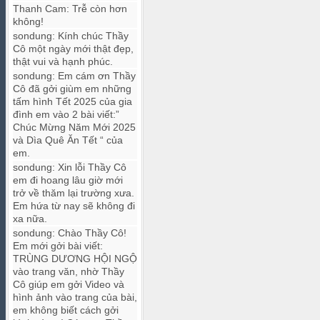
Thanh Cam
:
Trễ còn hơn
không!
sondung
:
Kính chúc Thầy
Cô một ngày mới thật đẹp,
thật vui và hạnh phúc.
sondung
:
Em cám ơn Thầy
Cô đã gởi giùm em những
tấm hình Tết 2025 của gia
đình em vào 2 bài viết:”
Chúc Mừng Năm Mới 2025
và Dìa Quê Ăn Tết “ của
em.
sondung
:
Xin lỗi Thầy Cô
em đi hoang lâu giờ mới
trở về thăm lại trường xưa.
Em hứa từ nay sẽ không đi
xa nữa.
sondung
:
Chào Thầy Cô!
Em mới gởi bài viết:
TRÙNG DƯƠNG HỘI NGỘ
vào trang văn, nhờ Thầy
Cô giúp em gởi Video và
hình ảnh vào trang của bài,
em không biết cách gởi