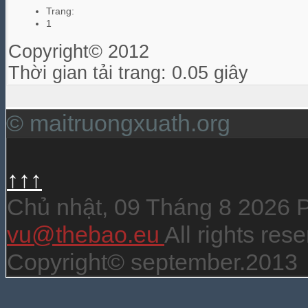
Trang:
1
Copyright© 2012
Thời gian tải trang: 0.05 giây
© maitruongxuath.org
↑↑↑
Chủ nhật, 09 Tháng 8 2026
vu@thebao.eu
All rights re
Copyright© september.2013