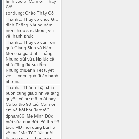
hình vào ạ! Cám ơn Thầy
Cô!
sondung
:
Chào Thầy Cô
Thanha
:
Thầy cô chúc Gia
đình Thắng Nhung năm
mới nhiều sức khỏe , vui
vẻ, hạnh phúc
Thanha
:
Thầy cô cám ơn
quá Giáng Sinh và Năm
Mới của gia đình Thắng
Nhung gửi vừa kịp lúc cả
nhà đông đủ.Vui lắm
Nhung ơi!Bánh Tét tuyệt
vời! ...ngon quá đi ăn bánh
nhớ má
Thanha
:
Thành thật chia
buồn cùng gia đình và tang
quyến về sự mất mát này
Cụ bà thọ 93 tuổi.Cám ơn
em về bài hát "Mợ tôi"
dpham66
:
Mẹ Minh Đức
mới vừa qua đời. Bà thọ 93
tuổi. MĐ mới đăng bài hát
về mẹ "Mợ Tôi". Xin mời
thầy cô và các bạn vào