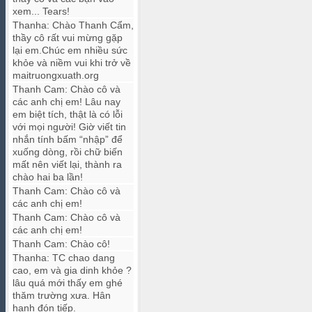
xem... Tears!
Thanha
:
Chào Thanh Cẩm,
thầy cô rất vui mừng gặp
lại em.Chúc em nhiều sức
khỏe và niềm vui khi trở về
maitruongxuath.org
Thanh Cam
:
Chào cô và
các anh chị em! Lâu nay
em biệt tích, thật là có lỗi
với mọi người! Giờ viết tin
nhắn tính bấm “nhập” để
xuống dòng, rồi chữ biến
mất nên viết lại, thành ra
chào hai ba lần!
Thanh Cam
:
Chào cô và
các anh chị em!
Thanh Cam
:
Chào cô và
các anh chị em!
Thanh Cam
:
Chào cô!
Thanha
:
TC chao dang
cao, em và gia dinh khỏe ?
lâu quá mới thấy em ghé
thăm trường xưa. Hân
hạnh đón tiếp.