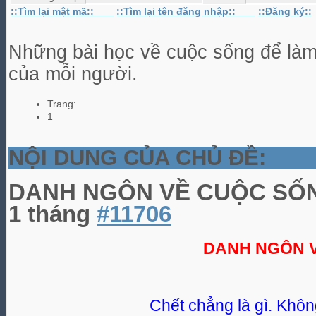
::Tìm lại mật mã::
::Tìm lại tên đăng nhập::
::Đăng ký::
Những bài học về cuộc sống để làm g
của mỗi người.
Trang:
1
NỘI DUNG CỦA CHỦ ĐỀ:
DANH NGÔN VỀ CUỘC S
1 tháng
#11706
DANH NGÔN 
Chết chẳng là gì. Khô