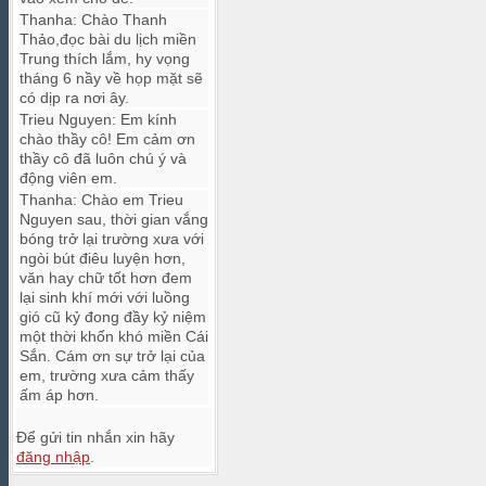
Thanha
:
Chào Thanh
Thảo,đọc bài du lịch miền
Trung thích lắm, hy vọng
tháng 6 nầy về họp mặt sẽ
có dịp ra nơi ây.
Trieu Nguyen
:
Em kính
chào thầy cô! Em cảm ơn
thầy cô đã luôn chú ý và
động viên em.
Thanha
:
Chào em Trieu
Nguyen sau, thời gian vắng
bóng trở lại trường xưa với
ngòi bút điêu luyện hơn,
văn hay chữ tốt hơn đem
lại sinh khí mới với luồng
gió cũ kỷ đong đầy kỷ niệm
một thời khốn khó miền Cái
Sắn. Cám ơn sự trở lại của
em, trường xưa cảm thấy
ấm áp hơn.
Để gửi tin nhắn xin hãy
đăng nhập
.